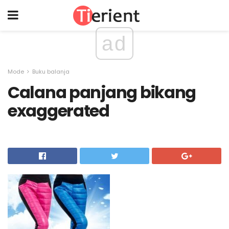
ad
Mode
Buku balanja
Calana panjang bikang
exaggerated