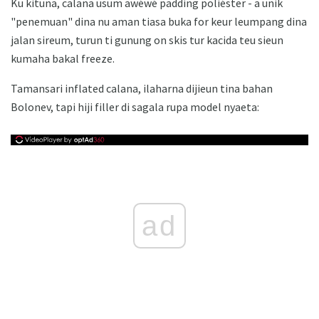
Ku kituna, calana usum awéwé padding poliéster - a unik
"penemuan" dina nu aman tiasa buka for keur leumpang dina
jalan sireum, turun ti gunung on skis tur kacida teu sieun
kumaha bakal freeze.
Tamansari inflated calana, ilaharna dijieun tina bahan
Bolonev, tapi hiji filler di sagala rupa model nyaeta:
ad