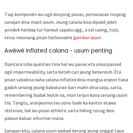
Tiap komponén ieu ogé dirojong panas, pemanasan mojang
sanajan dina maot usum. Jeung calana bisa dipaké jaket
pondok handap tur haneut sapatu ugg , a sal caang, topi,
terus meunang pisan fashionable
gambar usum
.
Awéwé inflated calana - usum penting
Diantara loba qualities tina hal ieu panas eta unsurpassed
ogé impermeability, sarta betah cuci jeung beberesih. Éta
pisan sababna naha calana inflated dina mangsa anjeun tiasa
gaduh senang jeung babaturan bari maén dina salju, sarta,
remembering budak leutik na, mun terjun kana senang usum
tiis. Tangtu, aranjeunna teu sono bade ka kantor atawa
réstoran, hal ieu pisan athletic sarta hiking cocog deui
pikeun kaluar informal mana.
Sanajan kitu, calana usum awéwé kerung jeung unggal taun