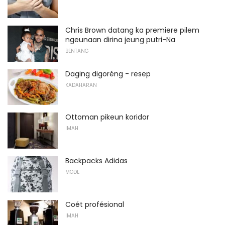
Chris Brown datang ka premiere pilem
ngeunaan dirina jeung putri-Na
BENTANG
Daging digoréng - resep
KADAHARAN
Ottoman pikeun koridor
IMAH
Backpacks Adidas
MODE
Coét profésional
IMAH