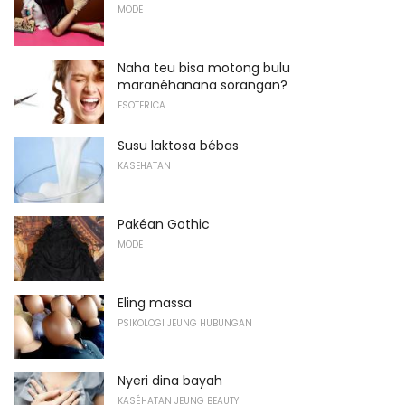
MODE
Naha teu bisa motong bulu
maranéhanana sorangan?
ESOTERICA
Susu laktosa bébas
KASEHATAN
Pakéan Gothic
MODE
Eling massa
PSIKOLOGI JEUNG HUBUNGAN
Nyeri dina bayah
KASÉHATAN JEUNG BEAUTY