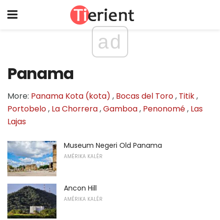
ad
Panama
More:
Panama Kota (kota)
,
Bocas del Toro
,
Titik
,
Portobelo
,
La Chorrera
,
Gamboa
,
Penonomé
,
Las
Lajas
Museum Negeri Old Panama
AMÉRIKA KALÉR
Ancon Hill
AMÉRIKA KALÉR