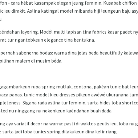
hiffon - cara hébat kasampak elegan jeung feminin. Kusabab chiff
ic ieu dirakit. Aslina katingal model mibanda hiji leungeun baju a
u.
 kaéndahan layering. Modél multi lapisan tina fabrics kasar padet
urat tur ngantebkeun elegance tina bentukna.
ernah sabenerna bodas: warna dina jelas beda beautifully kalawa
pilihan malem di musim béda.
gagambarkeun rupa spring mutlak, contona, pakéan tunic bat leu
cuaca panas. tunic model kieu dresses pikeun awéwé ukuranana t
teness. Sigana rada aslina tur feminin, sarta hides loba shortco
ated nu ninggang nu nekenkeun kaéndahan buah dada.
ng aya variatif decor na warna: pasti di waktos geulis ieu, loba nu
rta jadi loba tunics spring dilakukeun dina kelir riang.