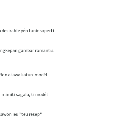
 desirable yén tunic saperti
galengkepan gambar romantis.
iffon atawa katun. modél
 mimiti sagala, ti modél
lawon ieu "teu resep"