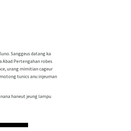
i Kuno. Sanggeus datang ka
na Abad Pertengahan robes
ance, urang mimitian cageur
n motong tunics anu injeuman
duanana haneut jeung lampu