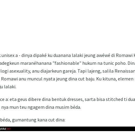
k unisex a - dinya dipaké ku duanana lalaki jeung awéwé di Romaw
ngadegkeun maranéhanana "fashionable" hukum na tunic poho. Di
logi asexuality, anu diajarkeun gareja. Tapi lajeng, salila Renaiss
ng Romawi anu muncul nyata jeung dina cut baju. Ku kituna, eleme
 lalaki.
e a: eta geus dibere dina bentuk dresses, sarta bisa stitched ti 
 nya mun teu ngagem dina musim béda.
i béda, gumantung kana cut dina: