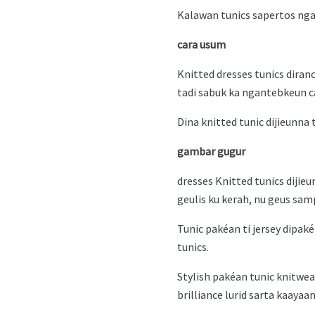
Kalawan tunics sapertos ngag
cara usum
Knitted dresses tunics diran
tadi sabuk ka ngantebkeun c
Dina knitted tunic dijieunna
gambar gugur
dresses Knitted tunics diji
geulis ku kerah, nu geus sa
Tunic pakéan ti jersey dipak
tunics.
Stylish pakéan tunic knitwe
brilliance lurid sarta kaayaa