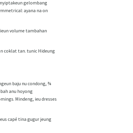
on nyiptakeun gelombang
symmetrical: ayana na on
 nyieun volume tambahan
n coklat tan. tunic Hideung
ngeun baju nu condong, ¾
ambah anu hoyong
mings. Mindeng, ieu dresses
 geus capé tina gugur jeung