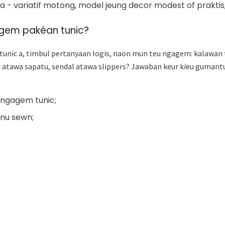
a - variatif motong, model jeung decor modest of praktis
agem pakéan tunic?
tunic a, timbul pertanyaan logis, naon mun teu ngagem: kalawan t
tu atawa sapatu, sendal atawa slippers? Jawaban keur kieu guman
ngagem tunic;
anu sewn;