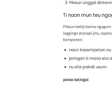
Pikeun unggal dintenn
Ti naon mun teu ng
Pikeun kahiji kalina ngagem 
leggings atanapi jins, sapa
komponen:
naon kasempetan nu 
jaringan ti mana eta 
nu eta pakait usum.
panas katingal