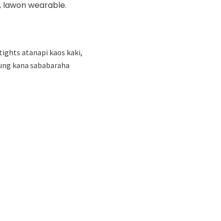
, lawon wearable.
ights atanapi kaos kaki,
tung kana sababaraha