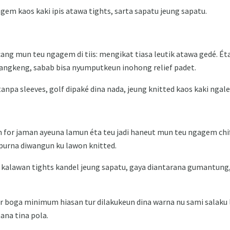
em kaos kaki ipis atawa tights, sarta sapatu jeung sapatu.
cang mun teu ngagem di tiis: mengikat tiasa leutik atawa gedé. Éta
angkeng, sabab bisa nyumputkeun inohong relief padet.
 tanpa sleeves, golf dipaké dina nada, jeung knitted kaos kaki n
eun for jaman ayeuna lamun éta teu jadi haneut mun teu ngagem ch
mpurna diwangun ku lawon knitted.
é kalawan tights kandel jeung sapatu, gaya diantarana gumantung,
ar boga minimum hiasan tur dilakukeun dina warna nu sami salaku 
nana tina pola.