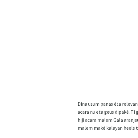
Dina usum panas éta relevan
acara nu eta geus dipaké. T
hiji acara malem Gala aranje
malem maké kalayan heels t