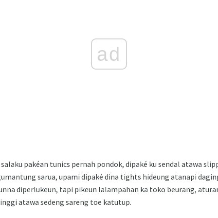
ad
 salaku pakéan tunics pernah pondok, dipaké ku sendal atawa sli
i gumantung sarua, upami dipaké dina tights hideung atanapi dagi
unna diperlukeun, tapi pikeun lalampahan ka toko beurang, aturan 
inggi atawa sedeng sareng toe katutup.