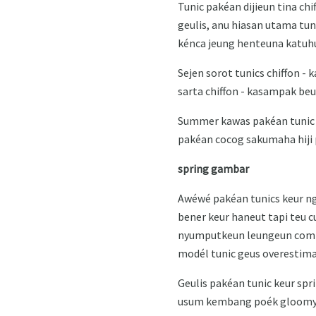
Tunic pakéan dijieun tina c
geulis, anu hiasan utama tun
kénca jeung henteuna katuh
Sejen sorot tunics chiffon -
sarta chiffon - kasampak be
Summer kawas pakéan tunic p
pakéan cocog sakumaha hiji 
spring gambar
Awéwé pakéan tunics keur n
bener keur haneut tapi teu 
nyumputkeun leungeun comple
modél tunic geus overestim
Geulis pakéan tunic keur spri
usum kembang poék gloomy, sa