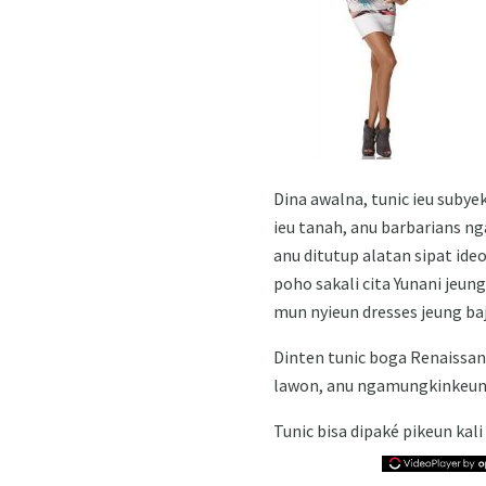
Dina awalna, tunic ieu subye
ieu tanah, anu barbarians 
anu ditutup alatan sipat ideo
poho sakali cita Yunani jeu
mun nyieun dresses jeung baju
Dinten tunic boga Renaissanc
lawon, anu ngamungkinkeun
Tunic bisa dipaké pikeun kal