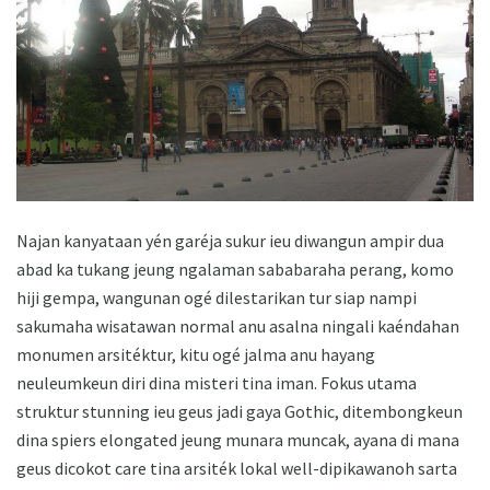
Najan kanyataan yén garéja sukur ieu diwangun ampir dua
abad ka tukang jeung ngalaman sababaraha perang, komo
hiji gempa, wangunan ogé dilestarikan tur siap nampi
sakumaha wisatawan normal anu asalna ningali kaéndahan
monumen arsitéktur, kitu ogé jalma anu hayang
neuleumkeun diri dina misteri tina iman. Fokus utama
struktur stunning ieu geus jadi gaya Gothic, ditembongkeun
dina spiers elongated jeung munara muncak, ayana di mana
geus dicokot care tina arsiték lokal well-dipikawanoh sarta