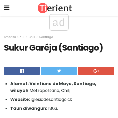
ad
Amérika Kidul
Chili
Santiago
Sukur Garéja (Santiago)
Alamat: Veintiuno de Mayo, Santiago,
wilayah
Metropolitana, Chili;
Website:
iglesiadesantiago.cl;
Taun diwangun:
1863.