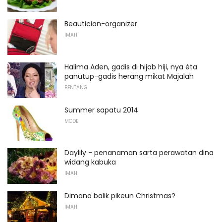
Beautician-organizer
IMAH
Halima Aden, gadis di hijab hiji, nya éta
panutup-gadis herang mikat Majalah
BENTANG
Summer sapatu 2014
MODE
Daylily - penanaman sarta perawatan dina
widang kabuka
IMAH
Dimana balik pikeun Christmas?
IMAH