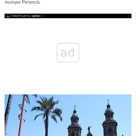
insinyur Perancis.
ad