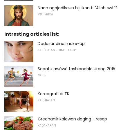
Naon ngajadikeun hiji ikon ti "Alloh swt"?
ESOTERICA
Intresting articles list:
Dadasar dina make-up
KASÉHATAN JEUNG BEAUTY
Sapatu awéwé fashionable urang 2015
MODE
Koreografi di TK
KASEHATAN
Grechanik kalawan daging - resep
KADAHARAN