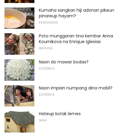
Kumaha sangkan hiji adonan pikeun
pinareup hayam?
KADAHARAN
Poto munggaran tina kembar Anna
Kournikova na Enrique Iglesias
BENTANG
Naon do mawar bodas?
ESOTERICA
Naon impian numpang dina mobil?
ESOTERICA
Hateup kotak lemes
IMAH