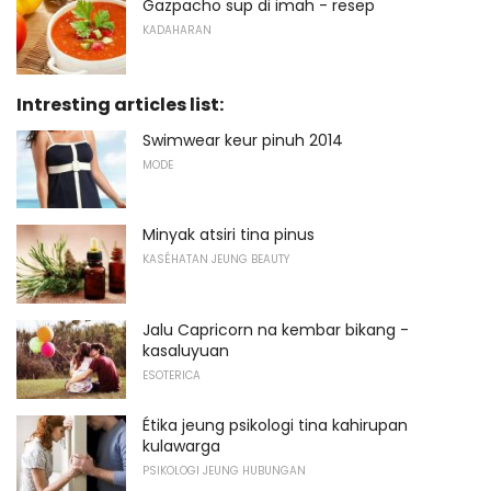
Gazpacho sup di imah - resep
KADAHARAN
Intresting articles list:
Swimwear keur pinuh 2014
MODE
Minyak atsiri tina pinus
KASÉHATAN JEUNG BEAUTY
Jalu Capricorn na kembar bikang -
kasaluyuan
ESOTERICA
Étika jeung psikologi tina kahirupan
kulawarga
PSIKOLOGI JEUNG HUBUNGAN