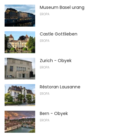
Museum Basel urang
EROPA
Castle Gottlieben
EROPA
Zurich - Obyek
EROPA
Réstoran Lausanne
EROPA
Bern - Obyek
EROPA