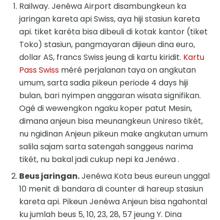
Railway. Jenéwa Airport disambungkeun ka
jaringan kareta api Swiss, aya hiji stasiun kareta
api. tiket karéta bisa dibeuli di kotak kantor (tiket
Toko) stasiun, pangmayaran dijieun dina euro,
dollar AS, francs Swiss jeung di kartu kiridit.
Kartu
Pass Swiss
méré perjalanan taya on angkutan
umum, sarta sadia pikeun periode 4 days hiji
bulan, bari nyimpen anggaran wisata signifikan.
Ogé di wewengkon ngaku koper patut Mesin,
dimana anjeun bisa meunangkeun Unireso tikét,
nu ngidinan Anjeun pikeun make angkutan umum
salila sajam sarta satengah sanggeus narima
tikét, nu bakal jadi cukup nepi ka Jenéwa .
Beus jaringan.
Jenéwa Kota beus eureun unggal
10 menit di bandara di counter di hareup stasiun
kareta api. Pikeun Jenéwa Anjeun bisa ngahontal
ku jumlah beus 5, 10, 23, 28, 57 jeung Y. Dina