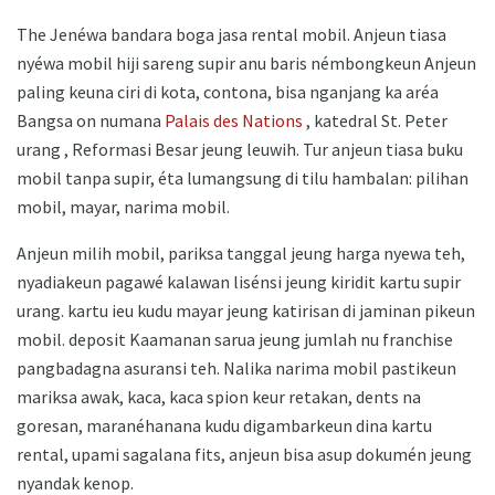
The Jenéwa bandara boga jasa rental mobil. Anjeun tiasa
nyéwa mobil hiji sareng supir anu baris némbongkeun Anjeun
paling keuna ciri di kota, contona, bisa nganjang ka aréa
Bangsa on numana
Palais des Nations
, katedral St. Peter
urang , Reformasi Besar jeung leuwih. Tur anjeun tiasa buku
mobil tanpa supir, éta lumangsung di tilu hambalan: pilihan
mobil, mayar, narima mobil.
Anjeun milih mobil, pariksa tanggal jeung harga nyewa teh,
nyadiakeun pagawé kalawan lisénsi jeung kiridit kartu supir
urang. kartu ieu kudu mayar jeung katirisan di jaminan pikeun
mobil. deposit Kaamanan sarua jeung jumlah nu franchise
pangbadagna asuransi teh. Nalika narima mobil pastikeun
mariksa awak, kaca, kaca spion keur retakan, dents na
goresan, maranéhanana kudu digambarkeun dina kartu
rental, upami sagalana fits, anjeun bisa asup dokumén jeung
nyandak kenop.