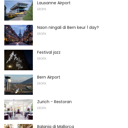
Lausanne Airport
EROPA
Naon ningali di Bern keur 1 day?
EROPA
Festival jazz
EROPA
Bern Airport
EROPA
Zurich - Restoran
EROPA
Balanja di Mallorca