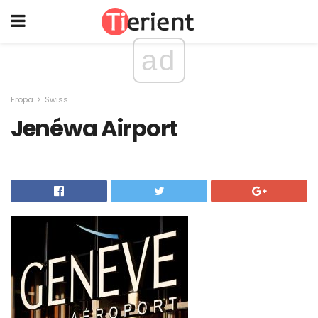
ad
Eropa
Swiss
Jenéwa Airport