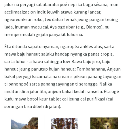
jalur nu peryogi sababaraha poé nepi ka boga sésana, mun
acclimatization indit leuwih atawa kurang lancar,
ngeureunkeun roko, teu dahar lemak jeung pangan teuing
lada, inuman nyatu cai. Aya ogé ubar (e.g., Diamox), nu
mempermudah gejala panyakit luhurna.
Éta ditunda sapatu nyaman, ngaropéa ankles alus, sarta
mawa baju haneut salaku handap nyangka panas tropis,
sarta luhur - a hawa sahingga low. Bawa baju jero, baju
haneut jeung panutup hujan haneut; Tambahanana, Anjeun
bakal peryogi kacamata na creams pikeun panangtayungan
ti panonpoé sarta panangtayungan ti serangga. Nalika
iinditan dina jalur lila, anjeun bakal kedah ransel a. Éta ogé
kudu mawa botol keur tablet cai jeung cai purifikasi (cai
sorangan bisa dibeli di jalan).