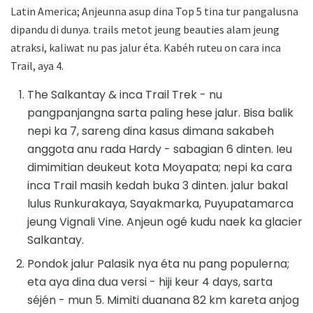
Latin America; Anjeunna asup dina Top 5 tina tur pangalusna
dipandu di dunya. trails metot jeung beauties alam jeung
atraksi, kaliwat nu pas jalur éta. Kabéh ruteu on cara inca
Trail, aya 4.
The Salkantay & inca Trail Trek - nu
pangpanjangna sarta paling hese jalur. Bisa balik
nepi ka 7, sareng dina kasus dimana sakabeh
anggota anu rada Hardy - sabagian 6 dinten. Ieu
dimimitian deukeut kota Moyapata; nepi ka cara
inca Trail masih kedah buka 3 dinten. jalur bakal
lulus Runkurakaya, Sayakmarka, Puyupatamarca
jeung Vignali Vine. Anjeun ogé kudu naek ka glacier
Salkantay.
Pondok jalur Palasik nya éta nu pang populerna;
eta aya dina dua versi - hiji keur 4 days, sarta
séjén - mun 5. Mimiti duanana 82 km kareta anjog