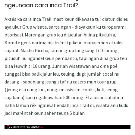
ngeunaan cara inca Trail?
Aksés ka cara inca Trail mastikeun dikawasa tur diatur: didieu
aya ukur Grup wisata, sarta ngan - diayakeun ku turoperami
otorisasi. Marengan grup ieu dijudulan hijina pituduh a,
Komite geus narima hiji lisénsi pikeun manajemen atraksi
sajarah Machu Picchu; lamun grup langkung ti 10 urang,
pituduh nu ngandelkeun pembantu, tapi ngan dina grup teu
bisa leuwih ti 16 urang. Jumlah wisatawan anu dina poé
tunggal bisa balik jalur ieu, teuing, dugi: jumlah total nu
datang - sapanjang jeung staf nu caters mun tour grup
(jeung eta nungtun, nungtun asisten, cooks, kuli, jeung
sajabana) kudu ngaleuwihan 500 urang. Éta pisan sababna
naha lamun rék ngaliwat endah inca Trail di, wisata anu kudu
jadi maréntahkeun sahenteuna 5 bulan.