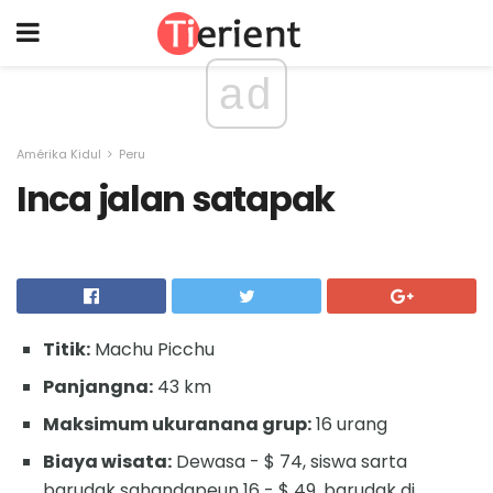
ad
Amérika Kidul
Peru
Inca jalan satapak
Titik:
Machu Picchu
Panjangna:
43 km
Maksimum ukuranana grup:
16 urang
Biaya wisata:
Dewasa - $ 74, siswa sarta
barudak sahandapeun 16 - $ 49, barudak di