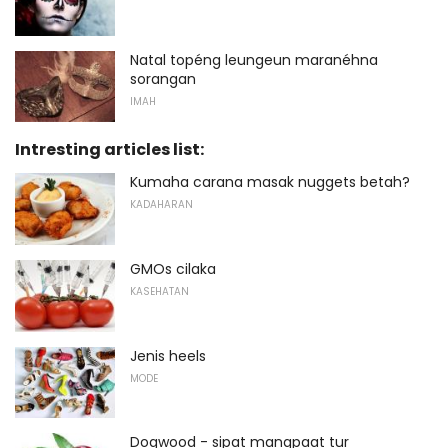
Natal topéng leungeun maranéhna
sorangan
IMAH
Intresting articles list:
Kumaha carana masak nuggets betah?
KADAHARAN
GMOs cilaka
KASEHATAN
Jenis heels
MODE
Dogwood - sipat mangpaat tur