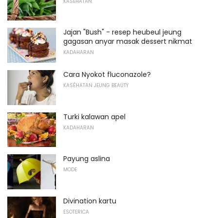
KASEHATAN
Jajan "Bush" - resep heubeul jeung
gagasan anyar masak dessert nikmat
KADAHARAN
Cara Nyokot fluconazole?
KASÉHATAN JEUNG BEAUTY
Turki kalawan apel
KADAHARAN
Payung aslina
MODE
Divination kartu
ESOTERICA