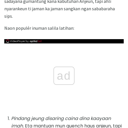
sadayana gumantung kana kabutuhan Anjeun, tapi ahli
nyarankeun ti jaman ka jaman sangkan ngan sababaraha
sips.
Naon populér inuman salila latihan:
ad
Pindang jeung disaring caina dina kaayaan
imah.
Eta mantuan mun quench haus anjeun, tapi