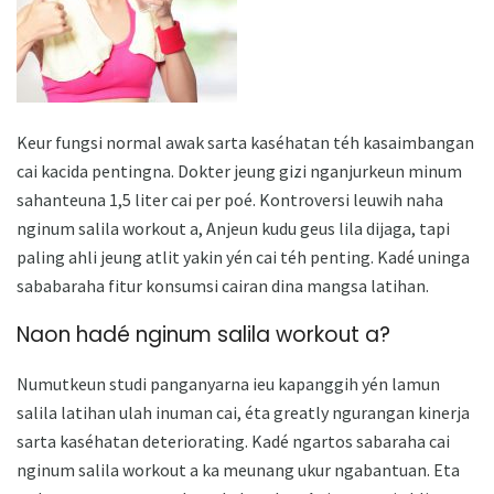
Keur fungsi normal awak sarta kaséhatan téh kasaimbangan
cai kacida pentingna. Dokter jeung gizi nganjurkeun minum
sahanteuna 1,5 liter cai per poé. Kontroversi leuwih naha
nginum salila workout a, Anjeun kudu geus lila dijaga, tapi
paling ahli jeung atlit yakin yén cai téh penting. Kadé uninga
sababaraha fitur konsumsi cairan dina mangsa latihan.
Naon hadé nginum salila workout a?
Numutkeun studi panganyarna ieu kapanggih yén lamun
salila latihan ulah inuman cai, éta greatly ngurangan kinerja
sarta kaséhatan deteriorating. Kadé ngartos sabaraha cai
nginum salila workout a ka meunang ukur ngabantuan. Eta