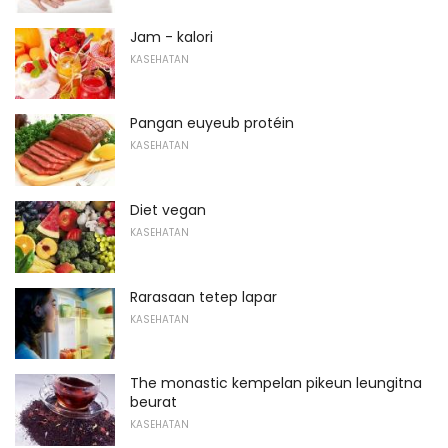
Jam - kalori
KASEHATAN
Pangan euyeub protéin
KASEHATAN
Diet vegan
KASEHATAN
Rarasaan tetep lapar
KASEHATAN
The monastic kempelan pikeun leungitna
beurat
KASEHATAN