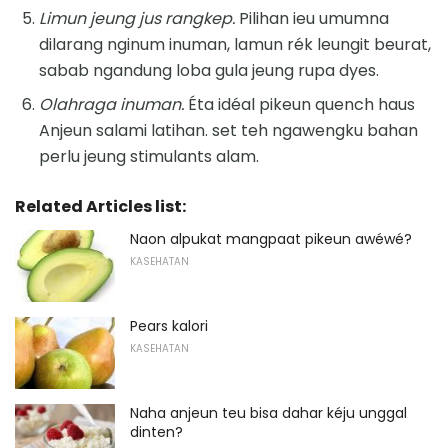
Limun jeung jus rangkep.
Pilihan ieu umumna
dilarang nginum inuman, lamun rék leungit beurat,
sabab ngandung loba gula jeung rupa dyes.
Olahraga inuman.
Éta idéal pikeun quench haus
Anjeun salami latihan. set teh ngawengku bahan
perlu jeung stimulants alam.
Related Articles list:
Naon alpukat mangpaat pikeun awéwé?
KASEHATAN
Pears kalori
KASEHATAN
Naha anjeun teu bisa dahar kéju unggal
dinten?