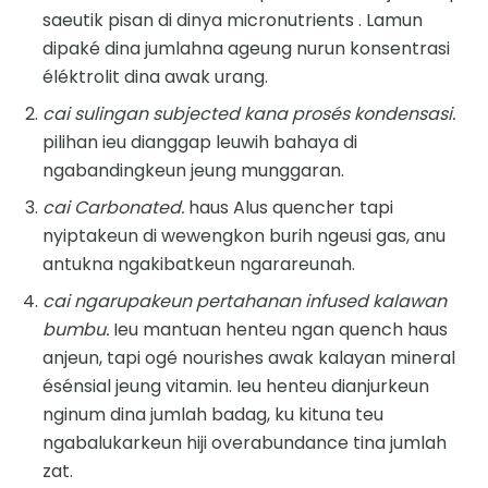
saeutik pisan di dinya micronutrients . Lamun
dipaké dina jumlahna ageung nurun konsentrasi
éléktrolit dina awak urang.
cai sulingan subjected kana prosés kondensasi.
pilihan ieu dianggap leuwih bahaya di
ngabandingkeun jeung munggaran.
cai Carbonated.
haus Alus quencher tapi
nyiptakeun di wewengkon burih ngeusi gas, anu
antukna ngakibatkeun ngarareunah.
cai ngarupakeun pertahanan infused kalawan
bumbu.
Ieu mantuan henteu ngan quench haus
anjeun, tapi ogé nourishes awak kalayan mineral
ésénsial jeung vitamin. Ieu henteu dianjurkeun
nginum dina jumlah badag, ku kituna teu
ngabalukarkeun hiji overabundance tina jumlah
zat.