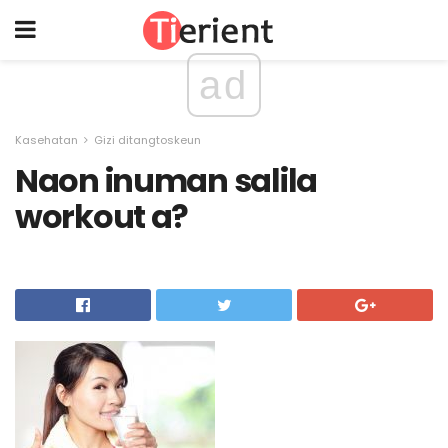
ad
Kasehatan
Gizi ditangtoskeun
Naon inuman salila
workout a?