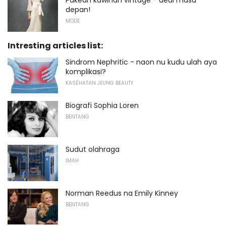
Pakéan kawinan vintage - deui masa
depan!
MODE
Intresting articles list:
Sindrom Nephritic - naon nu kudu ulah aya
komplikasi?
KASÉHATAN JEUNG BEAUTY
Biografi Sophia Loren
BENTANG
Sudut olahraga
IMAH
Norman Reedus na Emily Kinney
BENTANG