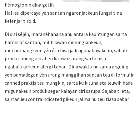
hémoglobin dina getih.
Hal ieu dipercaya yén santan ngaronjatkeun fungsi tina
kelenjar tiroid.
Di sisi séjén, maranéhanana anu antara kauntungan sarta
harms of santan, milih kiwari dimungkinkeun,
mertimbangkeun yén éta bisa jadi ngabahayakeun, sabab
produk aheng ieu alien ka awak urang sarta bisa
ngabalukarkeun alergi tahan. Dina waktu nu sarua arguing
yen pamadegan yén urang manggihan santan teu di formulir
canned praktis teu mungkin, sarta ku kituna eta leuwih hade
migunakeun produk seger kalayan ciri sarupa. Sajaba ti éta,
santan ieu contraindicated pikeun jalma nu teu tiasa sabar