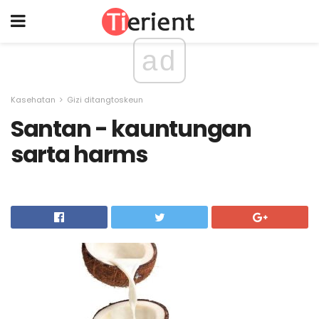
ad
Kasehatan
Gizi ditangtoskeun
Santan - kauntungan
sarta harms