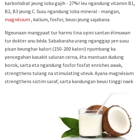
karbohidrat jeung loba gajih - 27%! Ieu ngandung vitamin B1,
B2, B3 jeung C. Susu ngandung loba mineral - mangan,
magnésium
, kalium, fosfor, beusi jeung sajabana.
Ngeunaan mangpaat tur harms tina opini santan élmuwan
tur dokter anu béda. Sababaraha urang nganggap yen susu
pisan beunghar kalori (150-200 kalori) nyumbang ka
pencegahan kasakit saluran cerna, éta mantuan dudung
borok, sarta eta ngandung fosfor fosfat enriches awak,
strengthens tulang na stimulating uteuk. Ayana magnésium
strengthens sistim saraf, sarta kandungan beusi tinggi naek