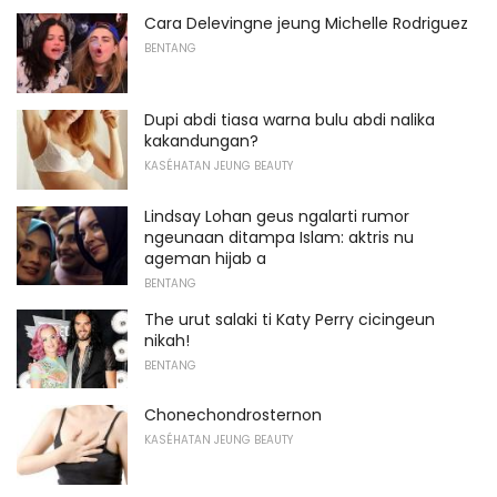
Cara Delevingne jeung Michelle Rodriguez
BENTANG
Dupi abdi tiasa warna bulu abdi nalika
kakandungan?
KASÉHATAN JEUNG BEAUTY
Lindsay Lohan geus ngalarti rumor
ngeunaan ditampa Islam: aktris nu
ageman hijab a
BENTANG
The urut salaki ti Katy Perry cicingeun
nikah!
BENTANG
Chonechondrosternon
KASÉHATAN JEUNG BEAUTY