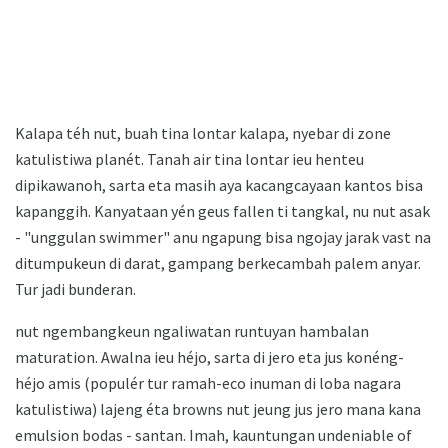
Kalapa téh nut, buah tina lontar kalapa, nyebar di zone
katulistiwa planét. Tanah air tina lontar ieu henteu
dipikawanoh, sarta eta masih aya kacangcayaan kantos bisa
kapanggih. Kanyataan yén geus fallen ti tangkal, nu nut asak
- "unggulan swimmer" anu ngapung bisa ngojay jarak vast na
ditumpukeun di darat, gampang berkecambah palem anyar.
Tur jadi bunderan.
nut ngembangkeun ngaliwatan runtuyan hambalan
maturation. Awalna ieu héjo, sarta di jero eta jus konéng-
héjo amis (populér tur ramah-eco inuman di loba nagara
katulistiwa) lajeng éta browns nut jeung jus jero mana kana
emulsion bodas - santan. Imah, kauntungan undeniable of