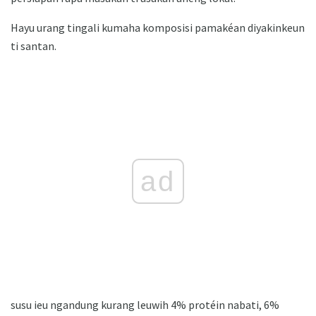
Hayu urang tingali kumaha komposisi pamakéan diyakinkeun
ti santan.
ad
susu ieu ngandung kurang leuwih 4% protéin nabati, 6%